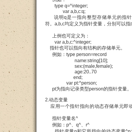
type q=^integer;
var a,b,c:q;
说明q是一指向整型存储单元的指针类
符。a,b,c均定义为指针变量，分别可以
上例也可定义为：
var a,b,c:^integer;
指针也可以指向有结构的存储单元。
例如：type person=record
name:string[10];
sex:(male,female);
age:20..70
end;
var pt:^person;
pt为指向记录类型person的指针变量。
2.动态变量
应用一个指针指向的动态存储单元即动
指针变量名^
例如：p^、q^、r^
指针变量p和它所指向的动态变量^p