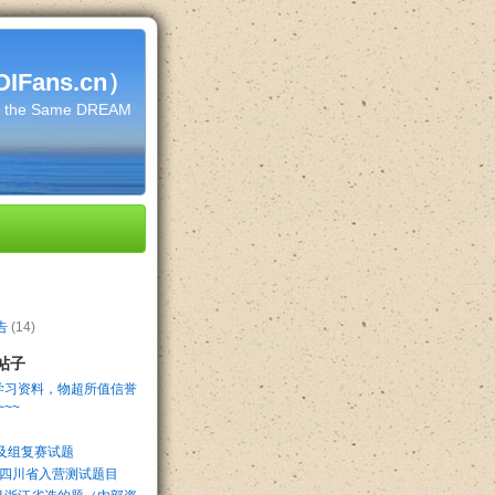
Fans.cn）
h the Same DREAM
告
(14)
帖子
学习资料，物超所值信誉
~~
及组复赛试题
3年四川省入营测试题目