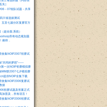
5月浙江省选的题（内部资
丢失］
津06－07组队试题－共享
年四川省选拔测试
』五至七届分区复赛官方
程（超全面.系统）
oi/noip所有动态规划题
难得 ..
收集NOIP2007初赛试
加“共同的梦想”——
.cn第一次NOIP初赛模拟赛
加MM群2007七夕模拟赛
s.cn提供NOIP全集下载
收集NOIP2006复赛试
数据
2006初赛试题及答案正式
高加普及，所有语言！
收集NOIP2006初赛试