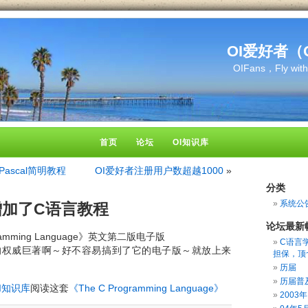
OI爱好者（OI
OIFans，Fly wit
首页
论坛
OI知识库
ascal简明教程
OI爱好者注册用户数超越1000
»
分类
系统公
增加了C语言教程
论坛最新
ramming Language》英文第二版电子版
C语言
权威巨著啊～好不容易搞到了它的电子版～就放上来
担保，顶~
历届
历届普
I知识库
阅读这套
《The C Programming Language》
200